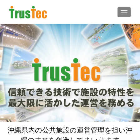
ナビゲ
沖縄県内の公共施設の運営管理を担い沖
縄の未来を創造してまいります