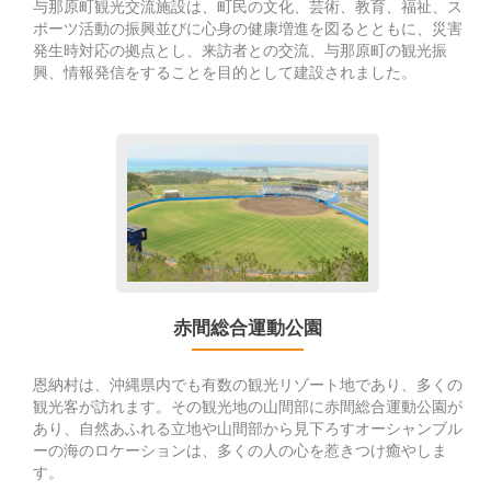
与那原町観光交流施設は、町民の文化、芸術、教育、福祉、ス
施
ポーツ活動の振興並びに心身の健康増進を図るとともに、災害
設
発生時対応の拠点とし、来訪者との交流、与那原町の観光振
興、情報発信をすることを目的として建設されました。
Go
to
赤
間
総
合
運
動
赤間総合運動公園
公
園
恩納村は、沖縄県内でも有数の観光リゾート地であり、多くの
観光客が訪れます。その観光地の山間部に赤間総合運動公園が
あり、自然あふれる立地や山間部から見下ろすオーシャンブル
ーの海のロケーションは、多くの人の心を惹きつけ癒やしま
す。