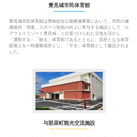
体
豊見城市民体育館
育
館
豊見城市民体育館は豊崎総合公園整備事業において、市民の健
康維持・増進、スポーツ技術の向上に寄与する施設として「エ
アウェイリゾート豊見城」と位置づけられた立地を活かし、
「運動する」「観る」体育館であるとともに、高所となる体育
館屋上を一時避難場所とし、「守る」体育館として建設されま
した。
Go
to
与
那
原
町
観
光
与那原町観光交流施設
交
流