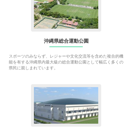
to
沖
縄
県
総
合
運
沖縄県総合運動公園
動
公
スポーツのみならず、レジャーや文化交流等を含めた複合的機
園
能を有する沖縄県内最大級の総合運動公園として幅広く多くの
県民に親しまれています。
Go
to
豊
見
城
市
民