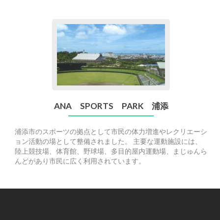
Go
to
ANA
SPORTS
PARK
浦
添
ANA SPORTS PARK 浦添
浦添市のスポーツの拠点として市民の体力増進やレクリエーシ
ョン活動の場として整備されました。 主要な運動施設には、
陸上競技場、体育館、野球場、多目的屋内運動場、まじゅんら
んどがあり市民に広く利用されています。