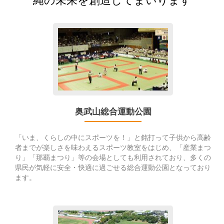
Go
to
奥
武
山
総
合
運
奥武山総合運動公園
動
公
「いま、くらしの中にスポーツを！」と銘打って子供から高齢
園
者までが楽しさを味わえるスポーツ教室をはじめ、「産業まつ
り」「那覇まつり」等の会場としても利用されており、多くの
県民が気軽に安全・快適に過ごせる総合運動公園となっており
ます。
Go